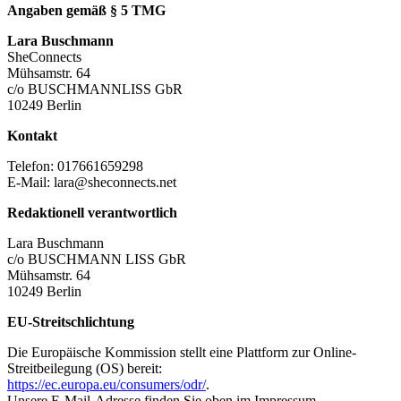
Angaben gemäß § 5 TMG
Lara Buschmann
SheConnects
Mühsamstr. 64
c/o BUSCHMANNLISS GbR
10249 Berlin
Kontakt
Telefon: 017661659298
E-Mail:
lara@sheconnects.net
Redaktionell verantwortlich
Lara Buschmann
c/o BUSCHMANN LISS GbR
Mühsamstr. 64
10249 Berlin
EU-Streitschlichtung
Die Europäische Kommission stellt eine Plattform zur Online-
Streitbeilegung (OS) bereit:
https://ec.europa.eu/consumers/odr/
.
Unsere E-Mail-Adresse finden Sie oben im Impressum.