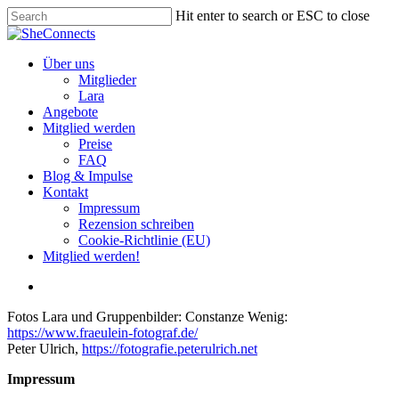
Skip
Hit enter to search or ESC to close
to
Close
main
Search
content
search
Menu
Über uns
Mitglieder
Lara
Angebote
Mitglied werden
Preise
FAQ
Blog & Impulse
Kontakt
Impressum
Rezension schreiben
Cookie-Richtlinie (EU)
Mitglied werden!
search
Fotos Lara und Gruppenbilder: Constanze Wenig:
https://www.fraeulein-fotograf.de/
Peter Ulrich,
https://fotografie.peterulrich.net
Impressum