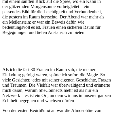
mit einem sanften Blick auf die Spree, wo ein Kanu in
der glitzernden Morgensonne vorbeigleitet – ein
passendes Bild für die Leichtigkeit und Verbundenheit,
die gestern im Raum herrschte. Der Abend war mehr als
ein Meilenstein; er war ein Beweis dafür, wie
bedeutungsvoll es ist, Frauen einen sicheren Raum für
Begegnungen und tiefen Austausch zu bieten.
Als ich die fast 30 Frauen im Raum sah, die meiner
Einladung gefolgt waren, spürte ich sofort die Magie. So
viele Gesichter, jedes mit seiner eigenen Geschichte, Fragen
und Träumen. Die Vielfalt war überwältigend und erinnerte
mich daran, warum SheConnects mehr ist als nur ein
Netzwerk – es ist ein Ort, an dem wir uns in unserer ganzen
Echtheit begegnen und wachsen dürfen.
Von der ersten Begrüßung an war die Atmosphäre von
Offenheit und Herzlichkeit geprägt. Es dauerte nicht lange,
bis die ersten tiefen Gespräche geführt wurden und der Raum
von Lachen und lebhaftem Austausch erfüllt war. Hier waren